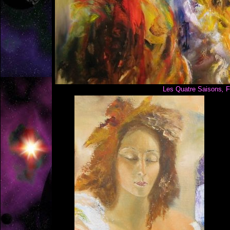
Les
Les Quatre Saisons
,
F