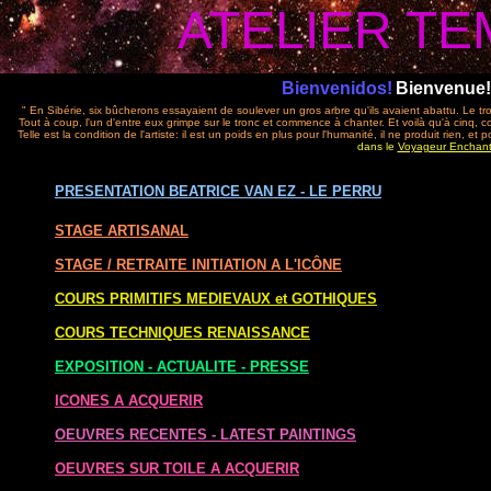
ATELIER T
Bienvenidos!
Bienvenue!
" En Sibérie, six bûcherons essayaient de soulever un gros arbre qu'ils avaient abattu. Le tro
Tout à coup, l'un d'entre eux grimpe sur le tronc et commence à chanter. Et voilà qu'à cinq, c
Telle est la condition de l'artiste: il est un poids en plus pour l'humanité, il ne produit rien, et 
dans le
Voyageur Enchant
PRESENTATION BEATRICE VAN EZ - LE PERRU
STAGE ARTISANAL
STAGE / RETRAITE
INITIATION A L'ICÔNE
COURS PRIMITIFS MEDIEVAUX et GOTHIQUES
COURS TECHNIQUES RENAISSANCE
EXPOSITION - ACTUALITE - PRESSE
ICONES A ACQUERIR
OEUVRES RECENTES - LATEST PAINTINGS
OEUVRES SUR TOILE A ACQUERIR